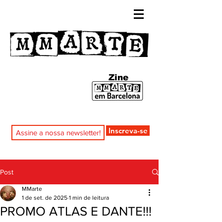
Zine
Inscreva-se
Post
MMarte
1 de set. de 2025
1 min de leitura
PROMO ATLAS E DANTE!!!