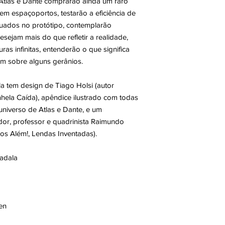
. Atlas e Dante comprarão ainda um raro
 em espaçoportos, testarão a eficiência de
uados no protótipo, contemplarão
esejam mais do que refletir a realidade,
ras infinitas, entenderão o que significa
tem sobre alguns gerânios.
la
tem design de Tiago Holsi (autor
hela Caída), apêndice ilustrado com todas
universo de Atlas e Dante, e um
dor, professor e quadrinista Raimundo
os Além!, Lendas Inventadas).
adala
en