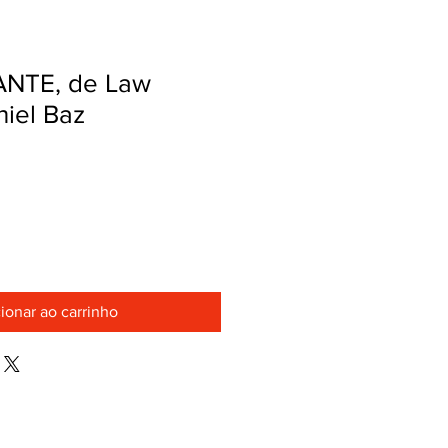
ANTE, de Law
niel Baz
ionar ao carrinho