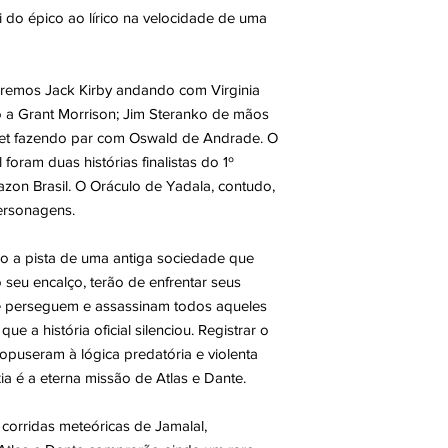
vai do épico ao lírico na velocidade de uma
eremos Jack Kirby andando com Virginia
 a Grant Morrison; Jim Steranko de mãos
llet fazendo par com Oswald de Andrade. O
l foram duas histórias finalistas do 1º
zon Brasil. O Oráculo de Yadala, contudo,
personagens.
ão a pista de uma antiga sociedade que
o seu encalço, terão de enfrentar seus
ue perseguem e assassinam todos aqueles
e a história oficial silenciou. Registrar o
puseram à lógica predatória e violenta
a é a eterna missão de Atlas e Dante.
corridas meteóricas de Jamalal,