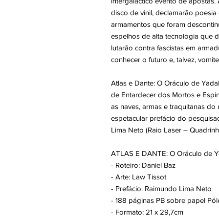
intergaláctico evento de apostas
disco de vinil, declamarão poesia
armamentos que foram descontin
espelhos de alta tecnologia que d
lutarão contra fascistas em armadu
conhecer o futuro e, talvez, vomi
Atlas e Dante: O Oráculo de Yada
de Entardecer dos Mortos e Espin
as naves, armas e traquitanas do 
espetacular prefácio do pesquisa
Lima Neto (Raio Laser – Quadrinh
ATLAS E DANTE: O Oráculo de Y
- Roteiro: Daniel Baz
- Arte: Law Tissot
- Prefácio:
Raimundo Lima Neto
- 188 páginas PB sobre papel Pól
- Formato: 21 x 29,7cm