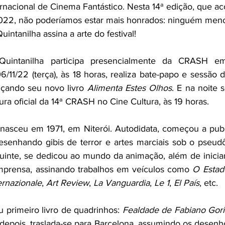
nacional de Cinema Fantástico. Nesta 14ª edição, que ac
022, não poderíamos estar mais honrados: ninguém meno
uintanilha assina a arte do festival!
uintanilha participa presencialmente da CRASH em
nçando seu novo livro 
Alimenta Estes Olhos
. E na noite 
tura oficial da 14ª CRASH no Cine Cultura, às 19 horas.
nasceu em 1971, em Niterói. Autodidata, começou a publ
esenhando gibis de terror e artes marciais sob o pseud
inte, se dedicou ao mundo da animação, além de iniciar
mprensa, assinando trabalhos em veículos como 
O Estad
ernazionale
, 
Art Review
, 
La Vanguardia
, 
Le 1
, 
El País
, etc.
 primeiro livro de quadrinhos: 
Fealdade de Fabiano Gori
depois, traslada-se para Barcelona, assumindo os desenho