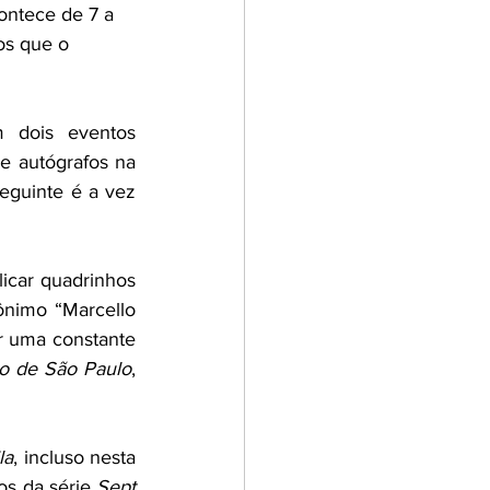
ontece de 7 a 
s que o 
 dois eventos 
imperdíveis. No dia 06/11/22 (terça), às 18 horas, realiza bate-papo e sessão de autógrafos na 
seguinte é a vez 
icar quadrinhos 
ônimo “Marcello 
 uma constante 
o de São Paulo
, 
la
, incluso nesta 
s da série 
Sept 