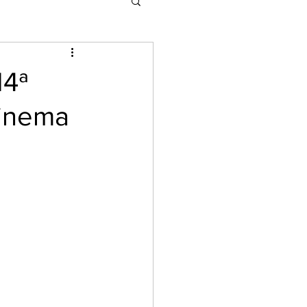
14ª
Cinema