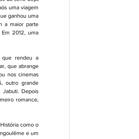
pós uma viagem 
 que ganhou uma 
 a maior parte 
). Em 2012, uma 
 que rendeu a 
ar, que abrange 
eou nos cinemas 
, outro grande 
Jabuti. Depois 
(2019) e, em 2020, seu primeiro romance, 
História como o 
 Angoulême e um 