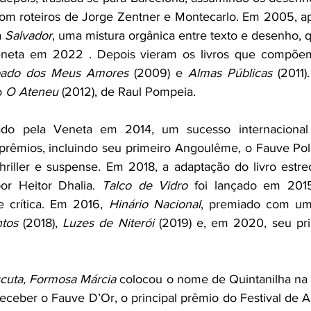
com roteiros de Jorge Zentner e Montecarlo. Em 2005, a
 
Salvador
, uma mistura orgânica entre texto e desenho,
neta em 2022 . Depois vieram os livros que compõem
ado dos Meus Amores 
(2009) e 
Almas Públicas 
(2011
 
O Ateneu 
(2012), de Raul Pompeia.
çado pela Veneta em 2014, um sucesso internacional
 prêmios, incluindo seu primeiro Angoulême, o Fauve Pol
 thriller e suspense. Em 2018, a adaptação do livro estr
 por Heitor Dhalia. 
Talco de Vidro 
foi lançado em 2015
 crítica. Em 2016, 
Hinário Nacional
, premiado com um 
tos 
(2018), 
Luzes de Niterói 
cuta, Formosa Márcia
 colocou o nome de Quintanilha na 
 receber o Fauve D’Or, o principal prêmio do Festival de