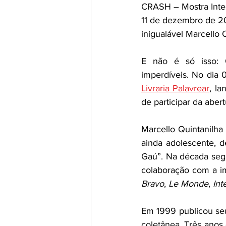
CRASH – Mostra Inter
11 de dezembro de 2
inigualável Marcello Q
E não é só isso: Q
Livraria Palavrear
, la
de participar da aber
Marcello Quintanilha
ainda adolescente, d
Gaú”. Na década segu
colaboração com a i
Bravo
, 
Le Monde
, 
Int
Em 1999 publicou seu
coletânea. Três anos 