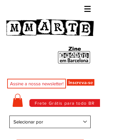
Zine
Inscreva-se
Frete Grátis para todo BR