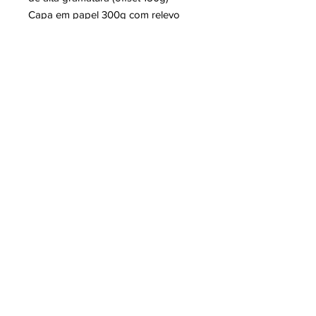
Capa em papel 300g com relevo
seco e orelhas de 16cm
- Formato: 18 x 24 cm
- Editora: MMarte
- Ano: 2024
MemoriOtas – Diário da Arrumação
do Acervo Ota
- Autora: Constança d’Assunção
Barros
- 80 páginas PB sobre papel Pólen
Soft
- Formato: 11,8 x 18 cm
- Capa em Cartão Supremo
- Editora: MMarte
- Ano: 2025