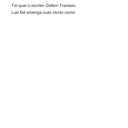
Tal qual o escritor Dalton Trevisan,
Luiz Gê enxerga suas obras como
processos artísticos abertos que, a
qualquer instante, podem ser
retomados, retrabalhados e
ressignificados. God is a Lilly of the
Valley é a prova cabal do talento e
inquietude de um artista que não
cabe em rótulos convencionais.
GOD IS A LILLY OF THE VALLEY
- Autor: Luiz Gê
- 52 páginas PB sobre papel Pólen
Bold 90g
- Formato: 21 x 14,8 cm
- Capa em Cartão Supremo
- Editora: MMarte
- Ano: 2025