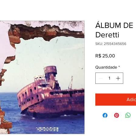
ÁLBUM DE F
Deretti
SKU: 21554345656
Preço
R$ 25,00
Quantidade
*
Adic