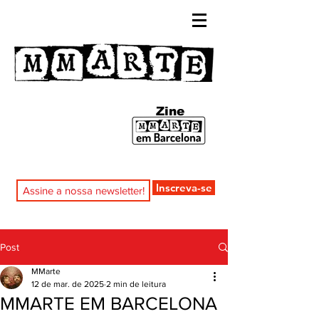
Zine
Inscreva-se
Post
MMarte
12 de mar. de 2025
2 min de leitura
MMARTE EM BARCELONA