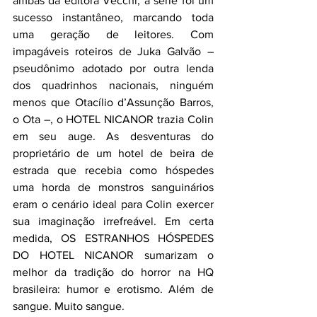
ambas da editora Vecchi, a série foi um 
sucesso instantâneo, marcando toda 
uma geração de leitores. Com 
impagáveis roteiros de Juka Galvão – 
pseudônimo adotado por outra lenda 
dos quadrinhos nacionais, ninguém 
menos que Otacílio d’Assunção Barros, 
o Ota –, o HOTEL NICANOR trazia Colin 
em seu auge. As desventuras do 
proprietário de um hotel de beira de 
estrada que recebia como hóspedes 
uma horda de monstros sanguinários 
eram o cenário ideal para Colin exercer 
sua imaginação irrefreável. Em certa 
medida, OS ESTRANHOS HÓSPEDES 
DO HOTEL NICANOR sumarizam o 
melhor da tradição do horror na HQ 
brasileira: humor e erotismo. Além de 
sangue. Muito sangue.