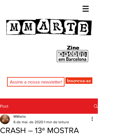
Zine
Inscreva-se
Post
MMarte
6 de mai. de 2020
1 min de leitura
CRASH – 13ª MOSTRA