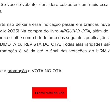
. Se você é votante, considere colaborar com mais ess
a.
te não deixaria essa indicação passar em brancas nuven
x 2025! Na compra do livro 
ARQUIVO OTA
, além do f
ainda escolhe como brinde uma das seguintes publicaçõe
DOTA ou REVISTA DO OTA. Todas elas raridades saída
omoção é válida até o final das votações do HQMix,
e a 
promoção
 e VOTA NO OTA!
Promo Vota no Ota