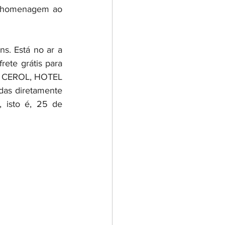
a homenagem ao 
s. Está no ar a 
rete grátis para 
s: CEROL, HOTEL 
s diretamente 
 isto é, 25 de 