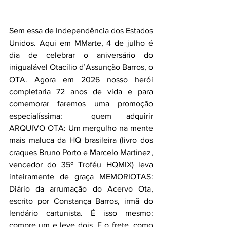
Sem essa de Independência dos Estados 
Unidos. Aqui em MMarte, 4 de julho é 
dia de celebrar o aniversário do 
inigualável Otacílio d’Assunção Barros, o 
OTA. Agora em 2026 nosso herói 
completaria 72 anos de vida e para 
comemorar faremos uma promoção 
especialíssima:  quem adquirir 
ARQUIVO OTA: Um mergulho na mente 
mais maluca da HQ brasileira (livro dos 
craques Bruno Porto e Marcelo Martinez, 
vencedor do 35º Troféu HQMIX) leva 
inteiramente de graça MEMORIOTAS: 
Diário da arrumação do Acervo Ota, 
escrito por Constança Barros, irmã do 
lendário cartunista. É isso mesmo: 
compre um e leve dois. E o frete, como 