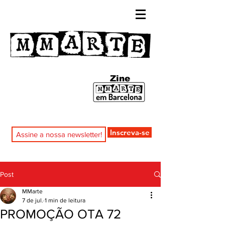
Zine
Inscreva-se
Post
MMarte
7 de jul.
1 min de leitura
PROMOÇÃO OTA 72