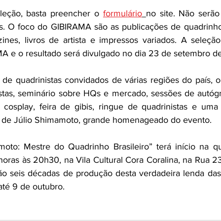
eleção, basta preencher o 
formulário
no site. Não serão
s. O foco do GIBIRAMA são as publicações de quadrinh
ines, livros de artista e impressos variados. A seleção 
A e o resultado será divulgado no dia 23 de setembro d
 de quadrinistas convidados de várias regiões do país, o
tas, seminário sobre HQs e mercado, sessões de autógra
 cosplay, feira de gibis, ringue de quadrinistas e uma
is de Júlio Shimamoto, grande homenageado do evento.
to: Mestre do Quadrinho Brasileiro” terá início na quint
horas às 20h30, na Vila Cultural Cora Coralina, na Rua 2
ão seis décadas de produção desta verdadeira lenda das
até 9 de outubro.