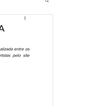
A
lizada entre os 
stas pelo site 