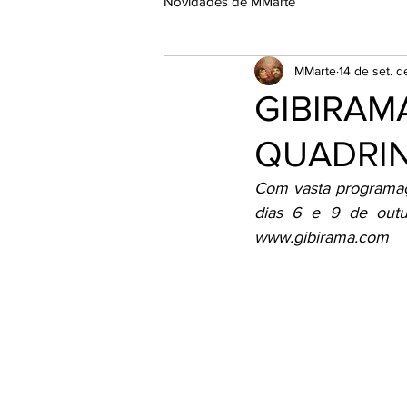
Novidades de MMarte
MMarte
14 de set. 
GIBIRAM
QUADRIN
Com vasta programaçã
dias 6 e 9 de outub
www.gibirama.com